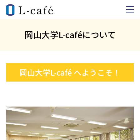
岡山大学L-caféについて
岡山大学L-café へようこそ！