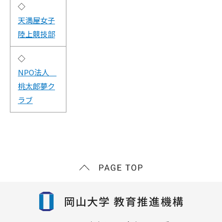
◇
天満屋女子
陸上競技部
◇
NPO法人
桃太郎夢ク
ラブ