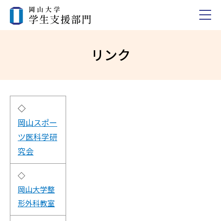
リンク
◇
岡山スポー
ツ医科学研
究会
◇
岡山大学整
形外科教室